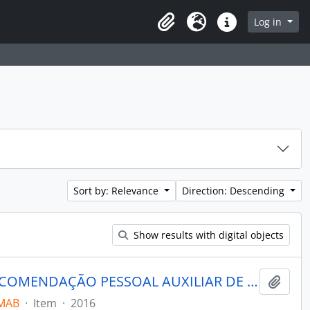
rch in browse page
Log in
Clipboard
Language
Quick links
Sort by: Relevance
Direction: Descending
Show results with digital objects
MARABOO - UM AGENTE DE RECOMENDAÇÃO PESSOAL AUXILIAR DE COMPRAR PARA E-COMMERCE DE VESTUÁRIO
Add t
_MAB
·
Item
·
2016