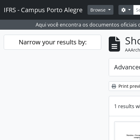
Skip to main content
Sear
IFRS - Campus Porto Alegre
Search
Browse
Aqui você encontra os documentos oficiais
Sho
Narrow your results by:
AAArch
Advanced
Print prev
1 results w