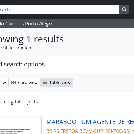
ch
 options
Sea
 do Campus Porto Alegre.
wing 1 results
ival description
 search options
iew
Card view
Table view
ith digital objects
BR RSIFRSPOA BCVM-SUP_SSI-TCC-SSI