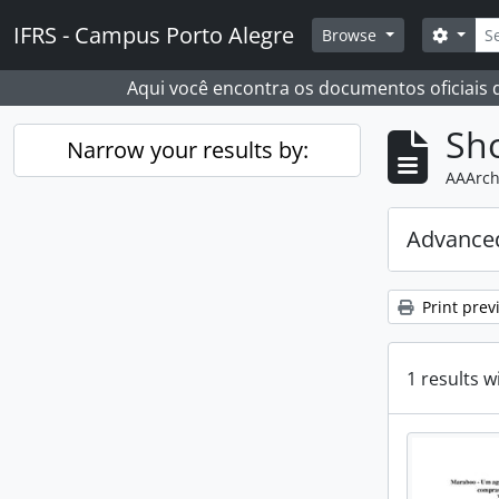
Skip to main content
Sear
IFRS - Campus Porto Alegre
Search
Browse
Aqui você encontra os documentos oficiais
Sho
Narrow your results by:
AAArch
Advanced
Print prev
1 results w