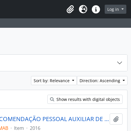
rch in browse page
Log in
Clipboard
Language
Quick links
Sort by: Relevance
Direction: Ascending
Show results with digital objects
MARABOO - UM AGENTE DE RECOMENDAÇÃO PESSOAL AUXILIAR DE COMPRAR PARA E-COMMERCE DE VESTUÁRIO
Add t
_MAB
·
Item
·
2016