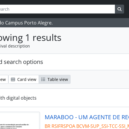
ch
 options
Sea
 do Campus Porto Alegre.
wing 1 results
ival description
 search options
iew
Card view
Table view
ith digital objects
BR RSIFRSPOA BCVM-SUP_SSI-TCC-SSI