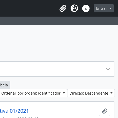
sque na página de navegação
Entrar
Idioma
Ligações rápidas
abela
Ordenar por ordem: Identificador
Direção: Descendente
tiva 01/2021
Adici