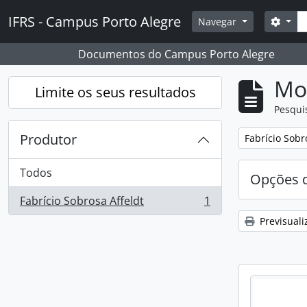
Skip to main content
Pesq
IFRS - Campus Porto Alegre
Opçõ
Navegar
Documentos do Campus Porto Alegre
Mos
Limite os seus resultados
Pesqui
Produtor
Remover filtro
Fabrício Sobr
Todos
Opções d
Fabrício Sobrosa Affeldt
1
, 1 resultados
Previsuali