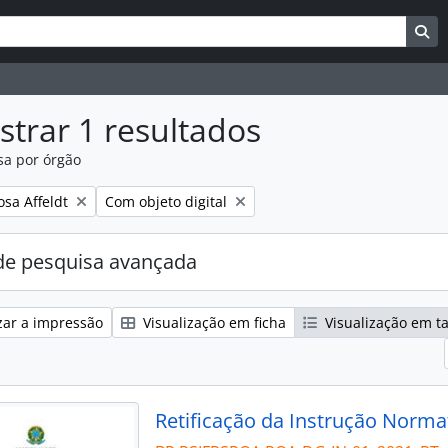
uisar
es de busca
Bu
trar 1 resultados
sa por órgão
:
Remover filtro:
osa Affeldt
Com objeto digital
e pesquisa avançada
zar a impressão
Visualização em ficha
Visualização em t
Retificação da Instrução Norma