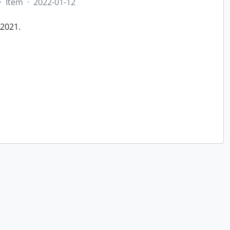
·
Item
·
2022-01-12
/2021.