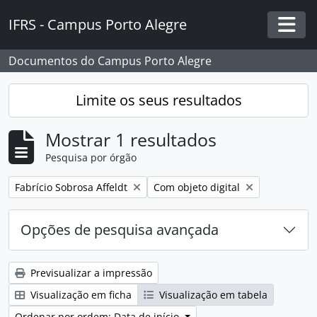
Skip to main content
IFRS - Campus Porto Alegre
Togg
Documentos do Campus Porto Alegre
Limite os seus resultados
Mostrar 1 resultados
Pesquisa por órgão
Remover filtro:
Remover filtro:
Fabrício Sobrosa Affeldt
Com objeto digital
Opções de pesquisa avançada
Previsualizar a impressão
Visualização em ficha
Visualização em tabela
Ordenar por ordem: Data de início