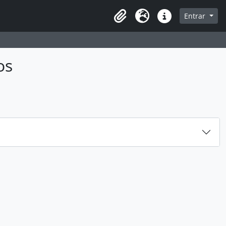
sque na página de navegação
Entrar
Idioma
Ligações rápidas
os