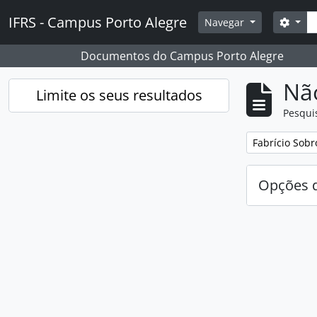
Skip to main content
Pesq
IFRS - Campus Porto Alegre
Opçõ
Navegar
Documentos do Campus Porto Alegre
Nã
Limite os seus resultados
Pesqui
Remover filtro
Fabrício Sobr
Opções d