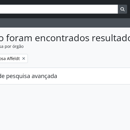
uisar
es de busca
Bu
o foram encontrados resultad
sa por órgão
:
osa Affeldt
e pesquisa avançada