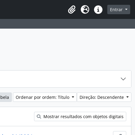
sque na página de navegação
Entrar
Idioma
Ligações rápidas
abela
Ordenar por ordem: Título
Direção: Descendente
Mostrar resultados com objetos digitais