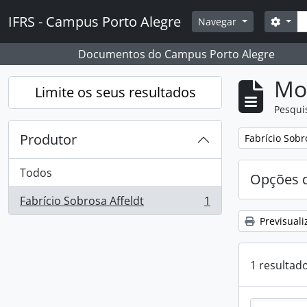
Skip to main content
Pesq
IFRS - Campus Porto Alegre
Opçõ
Navegar
Documentos do Campus Porto Alegre
Mos
Limite os seus resultados
Pesqui
Produtor
Remover filtro
Fabrício Sobr
Todos
Opções d
Fabrício Sobrosa Affeldt
1
, 1 resultados
Previsuali
1 resultad