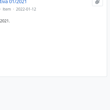
tiva 01/2021
Adici
·
Item
·
2022-01-12
/2021.