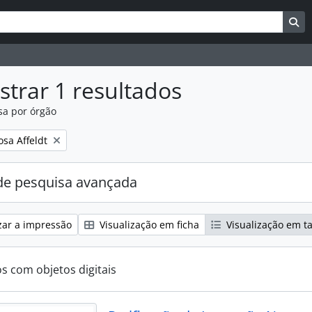
uisar
es de busca
Bu
trar 1 resultados
sa por órgão
:
osa Affeldt
e pesquisa avançada
zar a impressão
Visualização em ficha
Visualização em t
os com objetos digitais