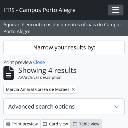
Skip to main content
IFRS - Campus Porto Alegre
Togg
Aqui você encontra os documentos oficiais do Campus
Porto Alegre.
Narrow your results by:
Print preview
Close
Showing 4 results
AAArchival description
Remove filter:
Márcia Amaral Corrêa de Moraes
Advanced search options
Print preview
Card view
Table view