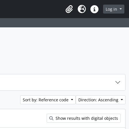
rch in browse page
Log in
Clipboard
Language
Quick links
Sort by: Reference code
Direction: Ascending
Show results with digital objects