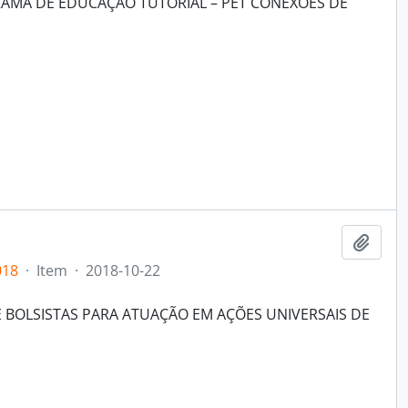
RAMA DE EDUCAÇÃO TUTORIAL – PET CONEXÕES DE
Add t
018
·
Item
·
2018-10-22
 BOLSISTAS PARA ATUAÇÃO EM AÇÕES UNIVERSAIS DE