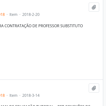
Add t
018
·
Item
·
2018-2-20
ARA CONTRATAÇÃO DE PROFESSOR SUBSTITUTO
Add t
018
·
Item
·
2018-3-14