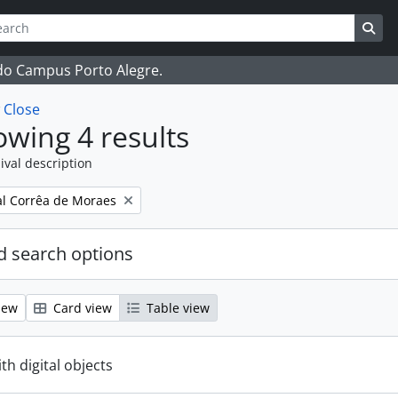
ch
 options
Sea
 do Campus Porto Alegre.
w
Close
wing 4 results
ival description
l Corrêa de Moraes
 search options
iew
Card view
Table view
ith digital objects