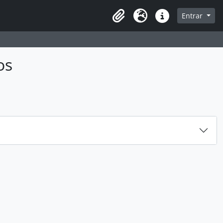
sque na página de navegação
Entrar
Idioma
Atalhos
os