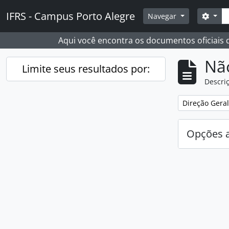
Skip to main content
Busc
IFRS - Campus Porto Alegre
Opçõ
Navegar
Aqui você encontra os documentos oficiais
Nã
Limite seus resultados por:
Descriç
Remover filtro
Direção Geral
Opções 