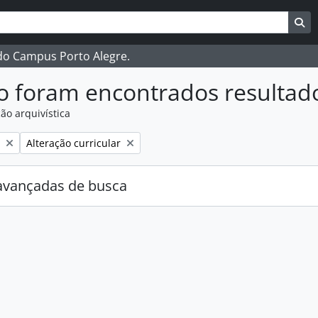
ar
es de busca
Bu
 do Campus Porto Alegre.
o foram encontrados resultad
ão arquivística
:
Remover filtro:
Alteração curricular
avançadas de busca