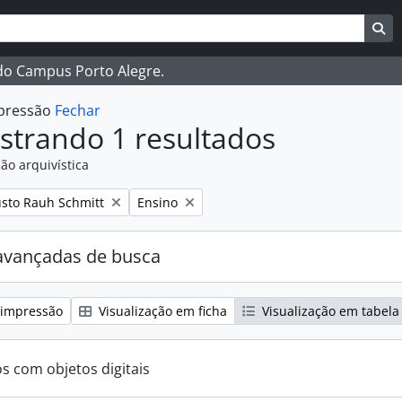
ar
es de busca
Bu
 do Campus Porto Alegre.
mpressão
Fechar
strando 1 resultados
ão arquivística
:
Remover filtro:
sto Rauh Schmitt
Ensino
avançadas de busca
 impressão
Visualização em ficha
Visualização em tabela
os com objetos digitais