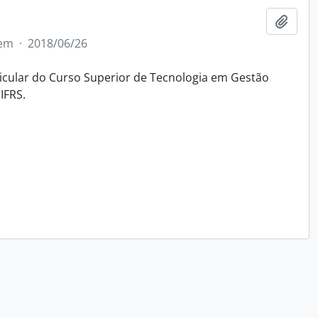
Adici
tem
·
2018/06/26
icular do Curso Superior de Tecnologia em Gestão
IFRS.