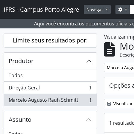
Skip to main content
Busc
IFRS - Campus Porto Alegre
Opçõ
Navegar
Aqui você encontra os documentos oficiais
Visualizar i
Limite seus resultados por:
Mo
Descriç
Produtor
Remover filtro
Marcelo Augu
Todos
Opções 
Direção Geral
1
, 1 resultados
Marcelo Augusto Rauh Schmitt
1
, 1 resultados
Visualizar
Assunto
1 resultad