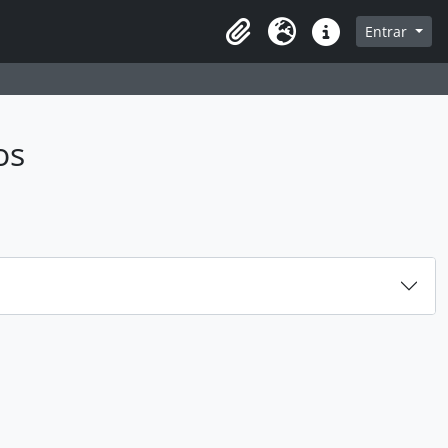
sque na página de navegação
Entrar
Idioma
Ligações rápidas
os