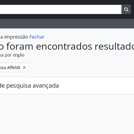
uisar
es de busca
Bu
r a impressão
Fechar
o foram encontrados resultad
sa por órgão
:
osa Affeldt
e pesquisa avançada