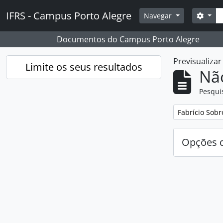
Skip to main content
Pesq
IFRS - Campus Porto Alegre
Opçõ
Navegar
Documentos do Campus Porto Alegre
Previsualiza
Limite os seus resultados
Nã
Pesqui
Remover filtro
Fabrício Sobr
Opções d