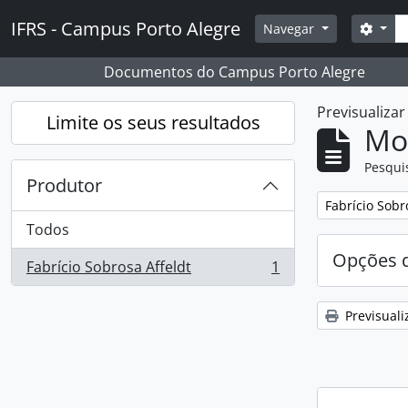
Skip to main content
Pesq
IFRS - Campus Porto Alegre
Opçõ
Navegar
Documentos do Campus Porto Alegre
Previsualiza
Limite os seus resultados
Mos
Pesqui
Produtor
Remover filtro
Fabrício Sobr
Todos
Opções d
Fabrício Sobrosa Affeldt
1
, 1 resultados
Previsuali