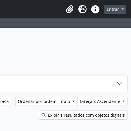
sque na página de navegação
Entrar
Idioma
Ligações rápidas
abela
Ordenar por ordem: Título
Direção: Ascendente
Exibir 1 resultados com objetos digitais