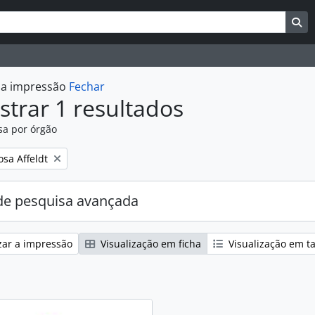
uisar
es de busca
Bu
r a impressão
Fechar
trar 1 resultados
sa por órgão
:
osa Affeldt
e pesquisa avançada
zar a impressão
Visualização em ficha
Visualização em t