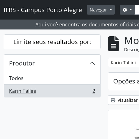
Skip to main content
Busc
IFRS - Campus Porto Alegre
Opçõ
Navegar
Aqui você encontra os documentos oficiais
Mo
Limite seus resultados por:
Descriç
Produtor
Remover filtro
Karin Tallini
Todos
Opções 
Karin Tallini
2
, 2 resultados
Visualizar