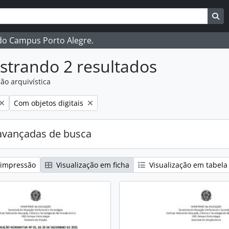
ar
es de busca
Bu
 do Campus Porto Alegre.
strando 2 resultados
ão arquivística
:
Remover filtro:
Com objetos digitais
avançadas de busca
 impressão
Visualização em ficha
Visualização em tabela