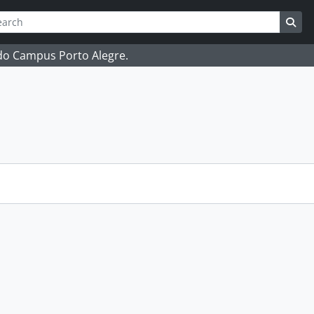
ch
 options
Sea
 do Campus Porto Alegre.