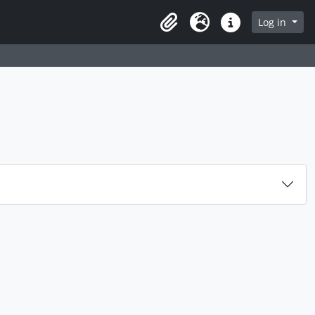
rch in browse page
Log in
Clipboard
Language
Quick links