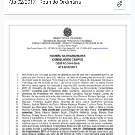
Ata 02/2017 - Reunião Ordinária
Adici