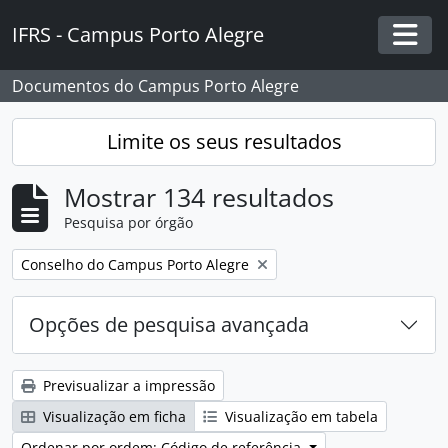
Skip to main content
IFRS - Campus Porto Alegre
Togg
Documentos do Campus Porto Alegre
Limite os seus resultados
Mostrar 134 resultados
Pesquisa por órgão
Remover filtro:
Conselho do Campus Porto Alegre
Opções de pesquisa avançada
Previsualizar a impressão
Visualização em ficha
Visualização em tabela
Ordenar por ordem: Código de referência