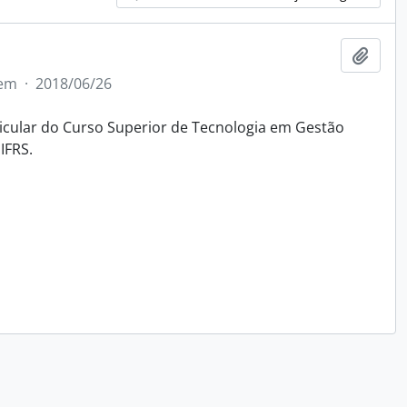
Adici
tem
·
2018/06/26
icular do Curso Superior de Tecnologia em Gestão
IFRS.