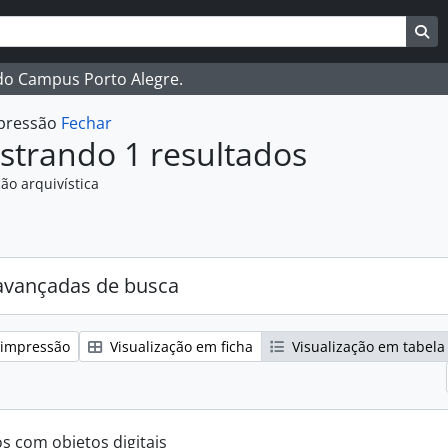
ar
es de busca
Bu
 do Campus Porto Alegre.
mpressão
Fechar
strando 1 resultados
ão arquivística
:
avançadas de busca
 impressão
Visualização em ficha
Visualização em tabela
os com objetos digitais