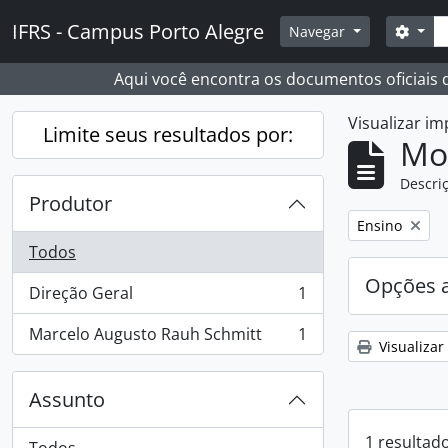
Skip to main content
Busc
IFRS - Campus Porto Alegre
Opçõ
Navegar
Aqui você encontra os documentos oficiais
Visualizar i
Limite seus resultados por:
Mo
Descriç
Produtor
Remover filtro
Ensino
Todos
Opções 
Direção Geral
1
, 1 resultados
Marcelo Augusto Rauh Schmitt
1
, 1 resultados
Visualizar
Assunto
1 resultad