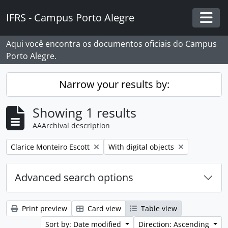
Skip to main content
IFRS - Campus Porto Alegre
Togg
Aqui você encontra os documentos oficiais do Campus
Porto Alegre.
Narrow your results by:
Showing 1 results
AAArchival description
Remove filter:
Remove filter:
Clarice Monteiro Escott
With digital objects
Advanced search options
Print preview
Card view
Table view
Sort by: Date modified
Direction: Ascending