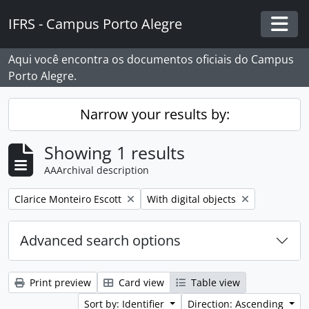
Skip to main content
IFRS - Campus Porto Alegre
Togg
Aqui você encontra os documentos oficiais do Campus
Porto Alegre.
Narrow your results by:
Showing 1 results
AAArchival description
Remove filter:
Remove filter:
Clarice Monteiro Escott
With digital objects
Advanced search options
Print preview
Card view
Table view
Sort by: Identifier
Direction: Ascending