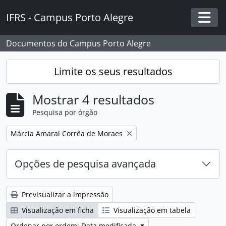
Skip to main content
IFRS - Campus Porto Alegre
Togg
Documentos do Campus Porto Alegre
Limite os seus resultados
Mostrar 4 resultados
Pesquisa por órgão
Remover filtro:
Márcia Amaral Corrêa de Moraes
Opções de pesquisa avançada
Previsualizar a impressão
Visualização em ficha
Visualização em tabela
Ordenar por ordem: Data modificada