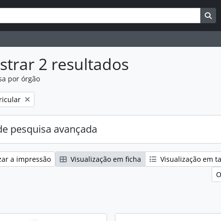
uisar
es de busca
Bu
trar 2 resultados
sa por órgão
:
ricular
e pesquisa avançada
zar a impressão
Visualização em ficha
Visualização em t
O