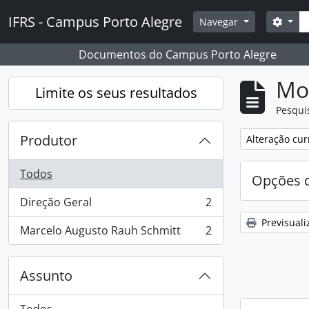
Skip to main content
Pesq
IFRS - Campus Porto Alegre
Opçõ
Navegar
Documentos do Campus Porto Alegre
Mos
Limite os seus resultados
Pesqui
Produtor
Remover filtro
Alteração cur
Todos
Opções d
Direção Geral
2
, 2 resultados
Previsuali
Marcelo Augusto Rauh Schmitt
2
, 2 resultados
Assunto