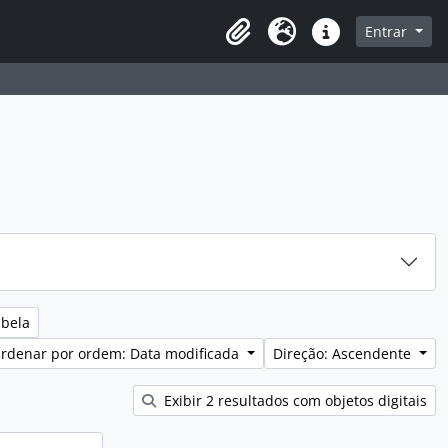
sque na página de navegação
Entrar
Idioma
Ligações rápidas
abela
rdenar por ordem: Data modificada
Direção: Ascendente
Exibir 2 resultados com objetos digitais