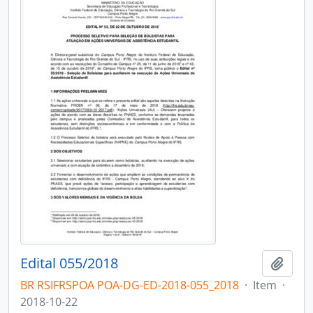
Edital 055/2018
Add t
BR RSIFRSPOA POA-DG-ED-2018-055_2018
·
Item
·
2018-10-22