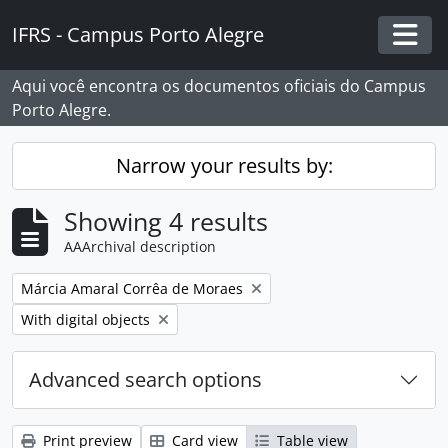
Skip to main content
IFRS - Campus Porto Alegre
Togg
Aqui você encontra os documentos oficiais do Campus
Porto Alegre.
Narrow your results by:
Showing 4 results
AAArchival description
Remove filter:
Márcia Amaral Corrêa de Moraes
Remove filter:
With digital objects
Advanced search options
Print preview
Card view
Table view