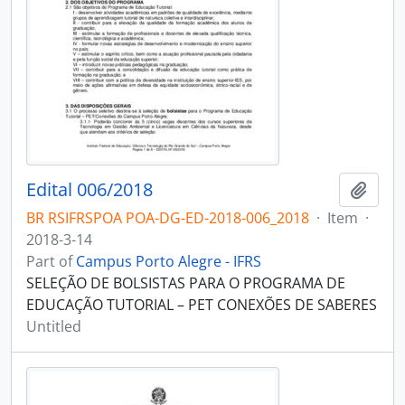
Edital 006/2018
Add t
BR RSIFRSPOA POA-DG-ED-2018-006_2018
·
Item
·
2018-3-14
Part of
Campus Porto Alegre - IFRS
SELEÇÃO DE BOLSISTAS PARA O PROGRAMA DE
EDUCAÇÃO TUTORIAL – PET CONEXÕES DE SABERES
Untitled