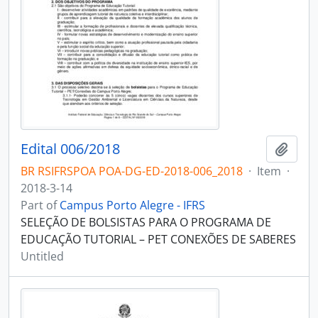
Edital 006/2018
Add t
BR RSIFRSPOA POA-DG-ED-2018-006_2018
·
Item
·
2018-3-14
Part of
Campus Porto Alegre - IFRS
SELEÇÃO DE BOLSISTAS PARA O PROGRAMA DE
EDUCAÇÃO TUTORIAL – PET CONEXÕES DE SABERES
Untitled