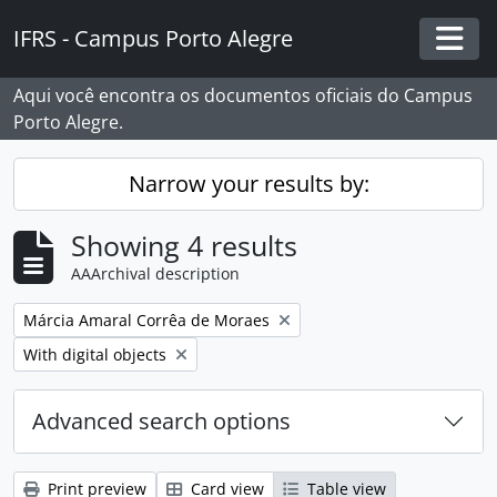
Skip to main content
IFRS - Campus Porto Alegre
Togg
Aqui você encontra os documentos oficiais do Campus
Porto Alegre.
Narrow your results by:
Showing 4 results
AAArchival description
Remove filter:
Márcia Amaral Corrêa de Moraes
Remove filter:
With digital objects
Advanced search options
Print preview
Card view
Table view