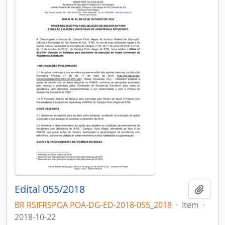
Edital 055/2018
Add t
BR RSIFRSPOA POA-DG-ED-2018-055_2018
·
Item
·
2018-10-22