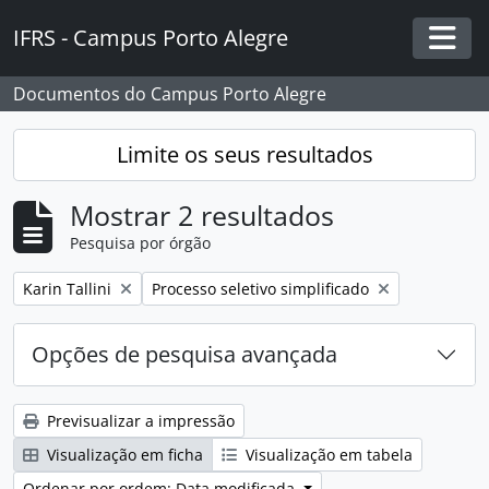
Skip to main content
IFRS - Campus Porto Alegre
Togg
Documentos do Campus Porto Alegre
Limite os seus resultados
Mostrar 2 resultados
Pesquisa por órgão
Remover filtro:
Remover filtro:
Karin Tallini
Processo seletivo simplificado
Opções de pesquisa avançada
Previsualizar a impressão
Visualização em ficha
Visualização em tabela
Ordenar por ordem: Data modificada