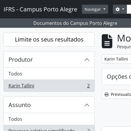
Skip to main content
Pesq
IFRS - Campus Porto Alegre
Opçõ
Navegar
Documentos do Campus Porto Alegre
Mos
Limite os seus resultados
Pesqui
Produtor
Remover filtro
Karin Tallini
Todos
Opções d
Karin Tallini
2
, 2 resultados
Previsuali
Assunto
Todos