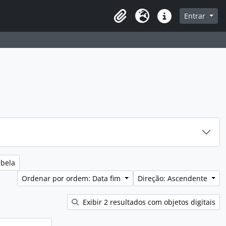
sque na página de navegação
Entrar
Idioma
Ligações rápidas
abela
Ordenar por ordem: Data fim
Direção: Ascendente
Exibir 2 resultados com objetos digitais