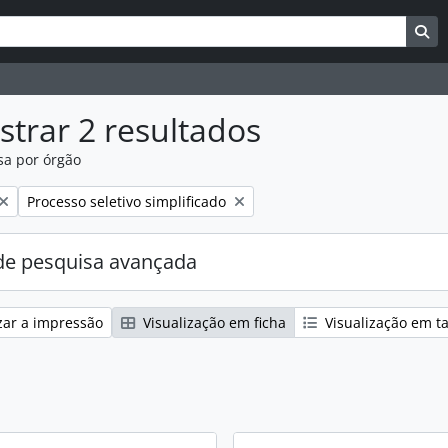
uisar
es de busca
Bu
trar 2 resultados
sa por órgão
:
Remover filtro:
Processo seletivo simplificado
e pesquisa avançada
zar a impressão
Visualização em ficha
Visualização em t