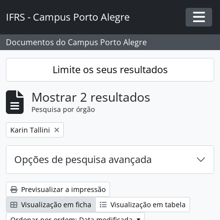
Skip to main content
IFRS - Campus Porto Alegre
Togg
Documentos do Campus Porto Alegre
Limite os seus resultados
Mostrar 2 resultados
Pesquisa por órgão
Remover filtro:
Karin Tallini
Opções de pesquisa avançada
Previsualizar a impressão
Visualização em ficha
Visualização em tabela
Ordenar por ordem: Data modificada