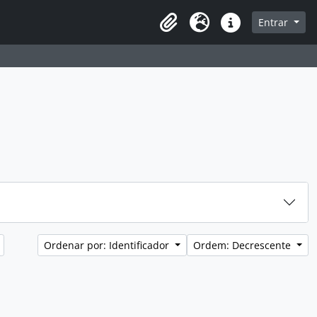
sque na página de navegação
Entrar
Idioma
Atalhos
Ordenar por: Identificador
Ordem: Decrescente