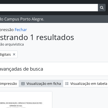
ar
es de busca
Bu
 do Campus Porto Alegre.
mpressão
Fechar
strando 1 resultados
ão arquivística
:
igitais
avançadas de busca
 impressão
Visualização em ficha
Visualização em tabela