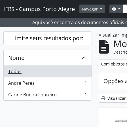
Skip to main content
Busc
IFRS - Campus Porto Alegre
Opçõ
Navegar
Aqui você encontra os documentos oficiais
Visualizar i
Limite seus resultados por:
Mo
Descriç
Nome
Remover filtro
Com objetos d
Todos
Opções 
André Peres
1
, 1 resultados
Carine Bueira Loureiro
1
, 1 resultados
Visualizar