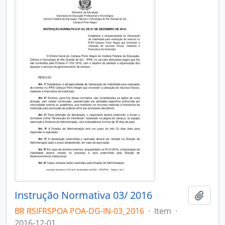
Instrução Normativa 03/ 2016
Adici
BR RSIFRSPOA POA-DG-IN-03_2016
·
Item
·
2016-12-01