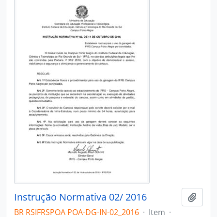
Instrução Normativa 02/ 2016
Adici
BR RSIFRSPOA POA-DG-IN-02_2016
·
Item
·