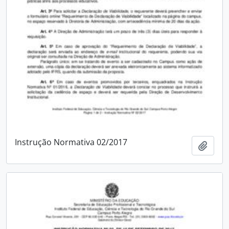
Instrução Normativa 02/2017
Add t