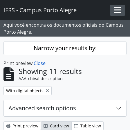
Skip to main content
IFRS - Campus Porto Alegre
Togg
Aqui você encontra os documentos oficiais do Campus
Porto Alegre.
Narrow your results by:
Print preview
Close
Showing 11 results
AAArchival description
Remove filter:
With digital objects
Advanced search options
Print preview
Card view
Table view