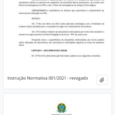
Instrução Normativa 001/2021 - revogado
Add t