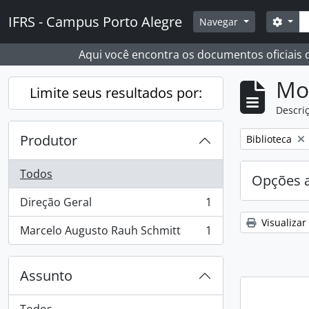
Skip to main content
Busc
IFRS - Campus Porto Alegre
Opçõ
Navegar
Aqui você encontra os documentos oficiais
Mo
Limite seus resultados por:
Descriç
Produtor
Remover filtro
Biblioteca
Todos
Opções 
Direção Geral
1
, 1 resultados
Visualizar
Marcelo Augusto Rauh Schmitt
1
, 1 resultados
Assunto