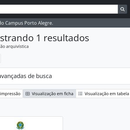
ar
es de busca
Bu
 do Campus Porto Alegre.
strando 1 resultados
ão arquivística
:
avançadas de busca
 impressão
Visualização em ficha
Visualização em tabela