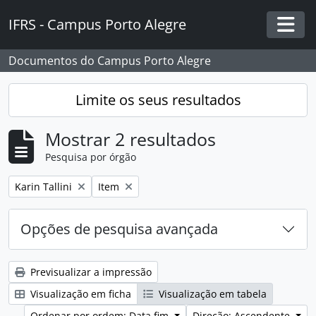
Skip to main content
IFRS - Campus Porto Alegre
Togg
Documentos do Campus Porto Alegre
Limite os seus resultados
Mostrar 2 resultados
Pesquisa por órgão
Remover filtro:
Remover filtro:
Karin Tallini
Item
Opções de pesquisa avançada
Previsualizar a impressão
Visualização em ficha
Visualização em tabela
Ordenar por ordem: Data fim
Direção: Ascendente