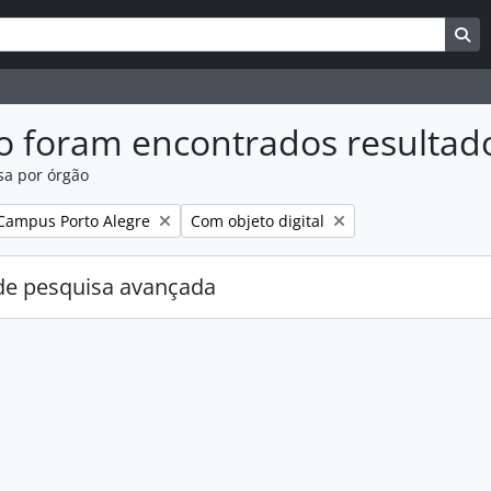
uisar
es de busca
Bu
o foram encontrados resultad
sa por órgão
:
Remover filtro:
Campus Porto Alegre
Com objeto digital
e pesquisa avançada