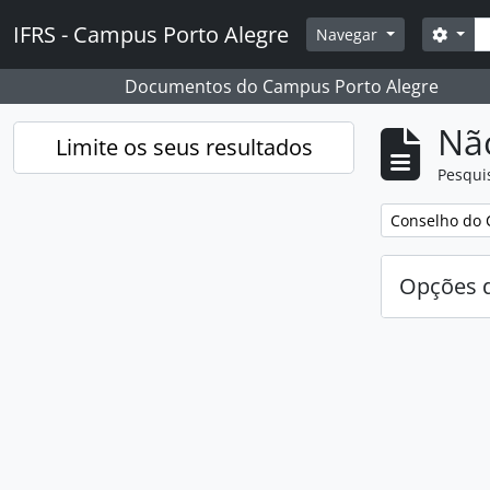
Skip to main content
Pesq
IFRS - Campus Porto Alegre
Opçõ
Navegar
Documentos do Campus Porto Alegre
Nã
Limite os seus resultados
Pesqui
Remover filtro
Conselho do 
Opções d