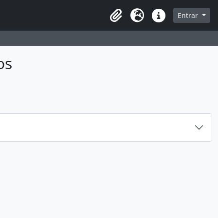
sque na página de navegação
Entrar
Idioma
Ligações rápidas
os