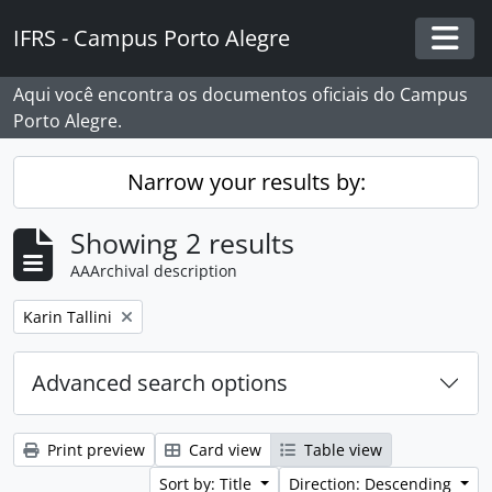
Skip to main content
IFRS - Campus Porto Alegre
Togg
Aqui você encontra os documentos oficiais do Campus
Porto Alegre.
Narrow your results by:
Showing 2 results
AAArchival description
Remove filter:
Karin Tallini
Advanced search options
Print preview
Card view
Table view
Sort by: Title
Direction: Descending