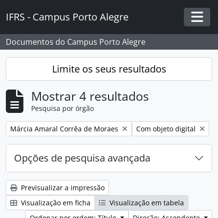
Skip to main content
IFRS - Campus Porto Alegre
Togg
Documentos do Campus Porto Alegre
Limite os seus resultados
Mostrar 4 resultados
Pesquisa por órgão
Remover filtro:
Remover filtro:
Márcia Amaral Corrêa de Moraes
Com objeto digital
Opções de pesquisa avançada
Previsualizar a impressão
Visualização em ficha
Visualização em tabela
Ordenar por ordem: Título
Direção: Ascendente