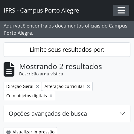
Skip to main content
IFRS - Campus Porto Alegre
Togg
Aqui você encontra os documentos oficiais do Campus
Porto Alegre.
Limite seus resultados por:
Mostrando 2 resultados
Descrição arquivística
Remover filtro:
Remover filtro:
Direção Geral
Alteração curricular
Remover filtro:
Com objetos digitais
Opções avançadas de busca
Visualizar impressão