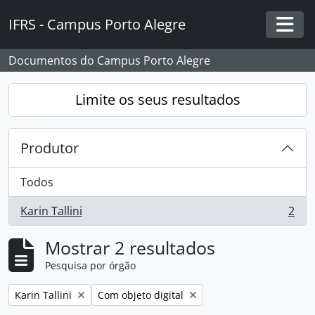
Skip to main content
IFRS - Campus Porto Alegre
Togg
Documentos do Campus Porto Alegre
Limite os seus resultados
Produtor
Todos
Karin Tallini
2
, 2 resultados
Mostrar 2 resultados
Pesquisa por órgão
Remover filtro:
Remover filtro:
Karin Tallini
Com objeto digital