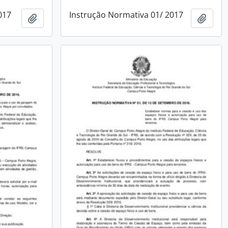
017
Instrução Normativa 01/ 2017
Adicionar a área de transferência
Adici