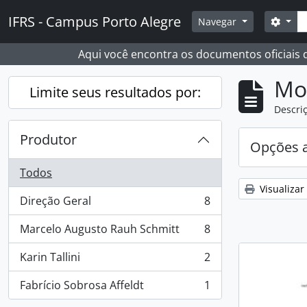
Skip to main content
Busc
IFRS - Campus Porto Alegre
Opçõ
Navegar
Aqui você encontra os documentos oficiais
Mo
Limite seus resultados por:
Descriç
Produtor
Opções 
Todos
Visualizar
Direção Geral
8
, 8 resultados
Marcelo Augusto Rauh Schmitt
8
, 8 resultados
Karin Tallini
2
, 2 resultados
Fabrício Sobrosa Affeldt
1
, 1 resultados