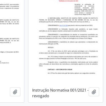
Instrução Normativa 001/2021 -
Adicionar a área de transferência
Adici
revogado