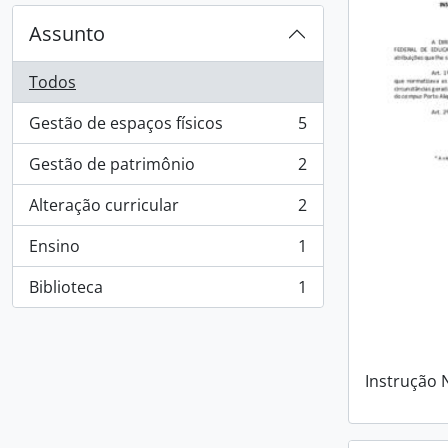
Assunto
Todos
Gestão de espaços físicos
5
, 5 resultados
Gestão de patrimônio
2
, 2 resultados
Alteração curricular
2
, 2 resultados
Ensino
1
, 1 resultados
Biblioteca
1
, 1 resultados
Instrução 