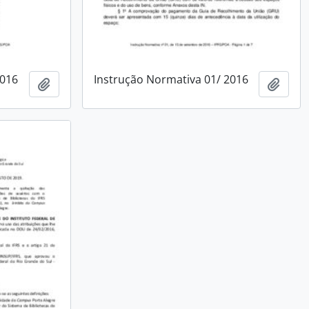
2016
Instrução Normativa 01/ 2016
Adicionar a área de transferência
Adici