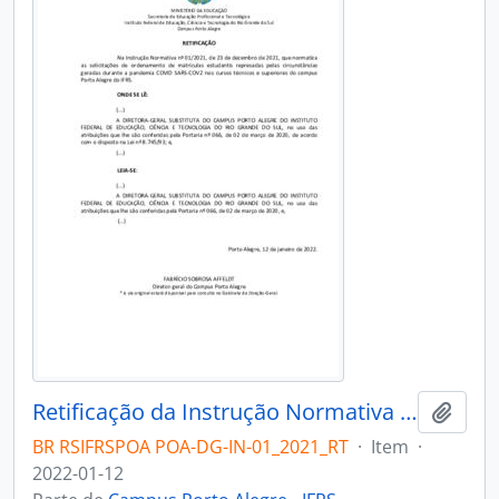
Retificação da Instrução Normativa 01/2021
Adici
BR RSIFRSPOA POA-DG-IN-01_2021_RT
·
Item
·
2022-01-12