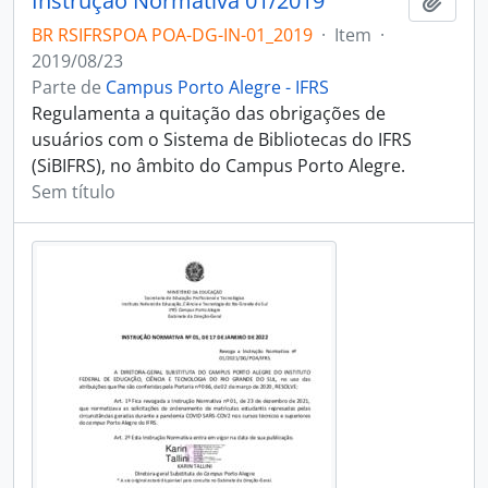
Instrução Normativa 01/2019
Adici
BR RSIFRSPOA POA-DG-IN-01_2019
·
Item
·
2019/08/23
Parte de
Campus Porto Alegre - IFRS
Regulamenta a quitação das obrigações de
usuários com o Sistema de Bibliotecas do IFRS
(SiBIFRS), no âmbito do Campus Porto Alegre.
Sem título