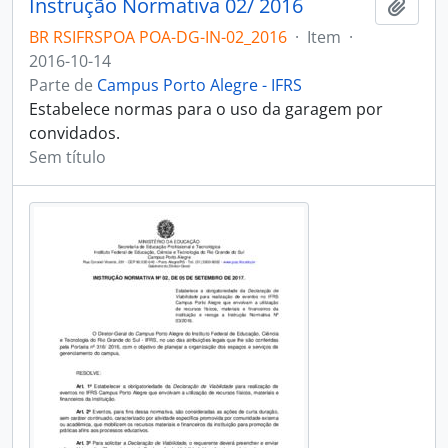
Instrução Normativa 02/ 2016
Adici
BR RSIFRSPOA POA-DG-IN-02_2016
·
Item
·
2016-10-14
Parte de
Campus Porto Alegre - IFRS
Estabelece normas para o uso da garagem por
convidados.
Sem título