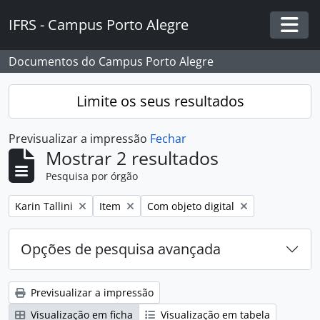
Skip to main content
IFRS - Campus Porto Alegre
Togg
Documentos do Campus Porto Alegre
Limite os seus resultados
Previsualizar a impressão
Fechar
Mostrar 2 resultados
Pesquisa por órgão
Remover filtro:
Remover filtro:
Remover filtro:
Karin Tallini
Item
Com objeto digital
Opções de pesquisa avançada
Previsualizar a impressão
Visualização em ficha
Visualização em tabela