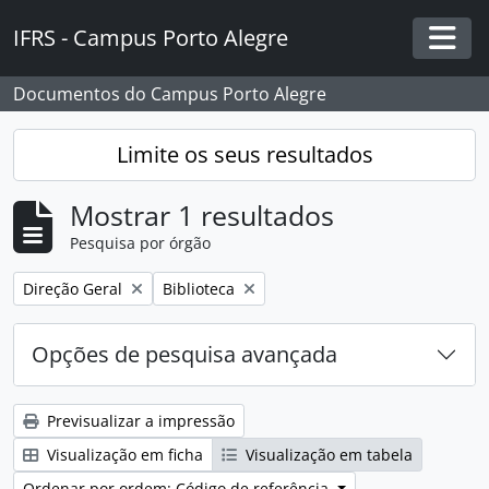
Skip to main content
IFRS - Campus Porto Alegre
Togg
Documentos do Campus Porto Alegre
Limite os seus resultados
Mostrar 1 resultados
Pesquisa por órgão
Remover filtro:
Remover filtro:
Direção Geral
Biblioteca
Opções de pesquisa avançada
Previsualizar a impressão
Visualização em ficha
Visualização em tabela
Ordenar por ordem: Código de referência