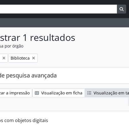
uisar
es de busca
Bu
trar 1 resultados
sa por órgão
:
Remover filtro:
Biblioteca
e pesquisa avançada
zar a impressão
Visualização em ficha
Visualização em t
os com objetos digitais