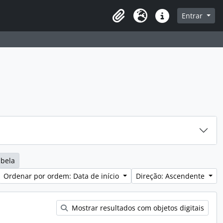
sque na página de navegação
Entrar
Idioma
Ligações rápidas
abela
Ordenar por ordem: Data de início
Direção: Ascendente
Mostrar resultados com objetos digitais