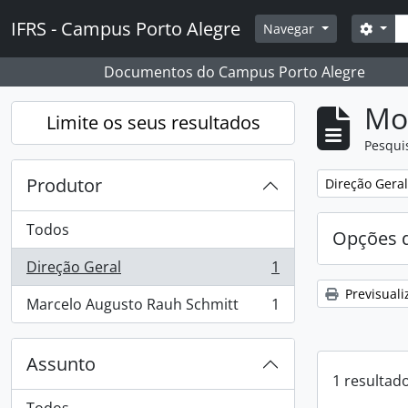
Skip to main content
Pesq
IFRS - Campus Porto Alegre
Opçõ
Navegar
Documentos do Campus Porto Alegre
Mos
Limite os seus resultados
Pesqui
Produtor
Remover filtro
Direção Geral
Todos
Opções d
Direção Geral
1
, 1 resultados
Previsuali
Marcelo Augusto Rauh Schmitt
1
, 1 resultados
Assunto
1 resultad