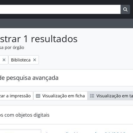
uisar
es de busca
Bu
trar 1 resultados
sa por órgão
:
Remover filtro:
Biblioteca
e pesquisa avançada
zar a impressão
Visualização em ficha
Visualização em t
os com objetos digitais