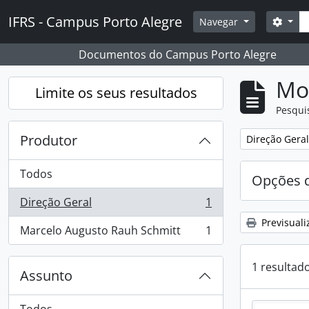
Skip to main content
Pesq
IFRS - Campus Porto Alegre
Opçõ
Navegar
Documentos do Campus Porto Alegre
Mos
Limite os seus resultados
Pesqui
Produtor
Remover filtro
Direção Geral
Todos
Opções d
Direção Geral
1
, 1 resultados
Previsuali
Marcelo Augusto Rauh Schmitt
1
, 1 resultados
1 resultad
Assunto