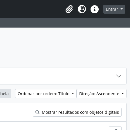
sque na página de navegação
Entrar
Idioma
Ligações rápidas
abela
Ordenar por ordem: Título
Direção: Ascendente
Mostrar resultados com objetos digitais