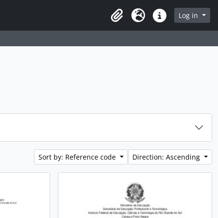
rch in browse page
Log in
Clipboard
Language
Quick links
Sort by: Reference code
Direction: Ascending