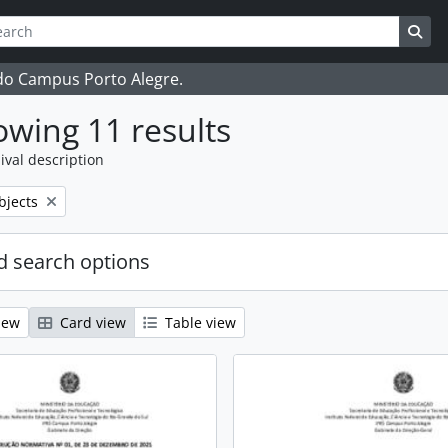
ch
 options
Sea
 do Campus Porto Alegre.
wing 11 results
ival description
bjects
 search options
iew
Card view
Table view