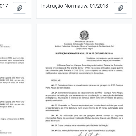
2017
Instrução Normativa 01/2018
Add to clipboard
Add t