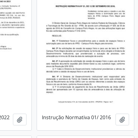
2022
Instrução Normativa 01/ 2016
Add to clipboard
Add t