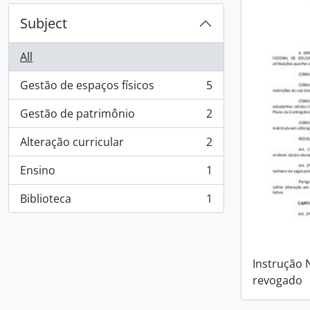
Subject
All
Gestão de espaços físicos
5
, 5 results
Gestão de patrimônio
2
, 2 results
Alteração curricular
2
, 2 results
Ensino
1
, 1 results
Biblioteca
1
, 1 results
Instrução 
revogado