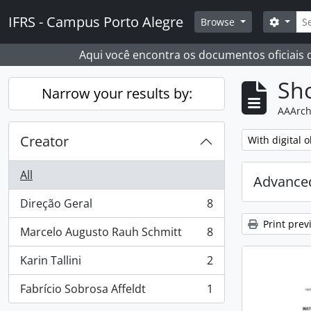
Skip to main content
Sear
IFRS - Campus Porto Alegre
Search
Browse
Aqui você encontra os documentos oficiais
Sho
Narrow your results by:
AAArch
Creator
Remove filter:
With digital o
All
Advanced
Direção Geral
8
, 8 results
Print prev
Marcelo Augusto Rauh Schmitt
8
, 8 results
Karin Tallini
2
, 2 results
Fabrício Sobrosa Affeldt
1
, 1 results