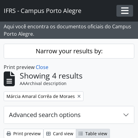
Skip to main content
IFRS - Campus Porto Alegre
Togg
Aqui você encontra os documentos oficiais do Campus
Porto Alegre.
Narrow your results by:
Print preview
Close
Showing 4 results
AAArchival description
Remove filter:
Márcia Amaral Corrêa de Moraes
Advanced search options
Print preview
Card view
Table view