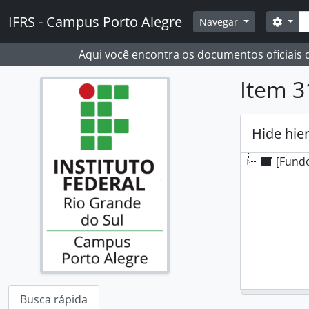
Skip to main content
Busc
IFRS - Campus Porto Alegre
Opçõ
Navegar
Aqui você encontra os documentos oficiais
Item 3
Hide hie
[Fundo
Busca rápida