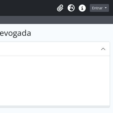
sque na página de navegação
Entrar
Idioma
Atalhos
 revogada