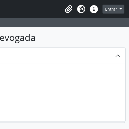
sque na página de navegação
Entrar
Idioma
Atalhos
 revogada