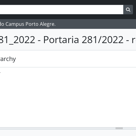
ar
es de busca
Bu
 do Campus Porto Alegre.
81_2022 - Portaria 281/2022 -
rarchy
.