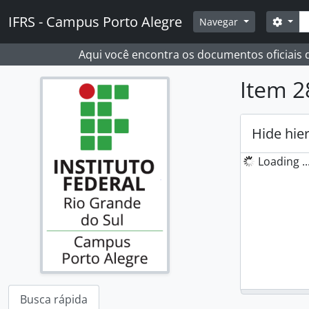
Skip to main content
Busc
IFRS - Campus Porto Alegre
Opçõ
Navegar
Aqui você encontra os documentos oficiais
Item 2
Hide hie
Loading ..
Busca rápida