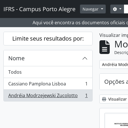
Skip to main content
Busc
IFRS - Campus Porto Alegre
Opçõ
Navegar
Aqui você encontra os documentos oficiais
Visualizar i
Limite seus resultados por:
Mo
Descriç
Nome
Remover filtro
Andréia Modr
Todos
Opções 
Cassiano Pamplona Lisboa
1
, 1 resultados
Andréia Modrzejewski Zucolotto
1
, 1 resultados
Visualizar