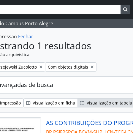
ar
es de busca
Bu
 do Campus Porto Alegre.
mpressão
Fechar
strando 1 resultados
ão arquivística
:
Remover filtro:
zejewski Zucolotto
Com objetos digitais
avançadas de busca
 impressão
Visualização em ficha
Visualização em tabela
BR RSIFRSPOA BCVM-SUP_LCN-TCC-LCN