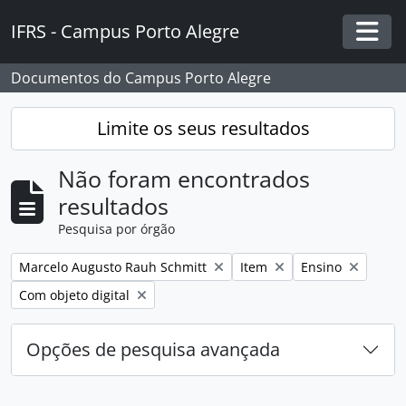
Skip to main content
IFRS - Campus Porto Alegre
Togg
Documentos do Campus Porto Alegre
Limite os seus resultados
Não foram encontrados
resultados
Pesquisa por órgão
Remover filtro:
Remover filtro:
Remover filtro:
Marcelo Augusto Rauh Schmitt
Item
Ensino
Remover filtro:
Com objeto digital
Opções de pesquisa avançada