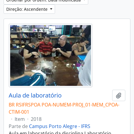
Direção: Ascendente
Aula de laboratório
Adici
BR RSIFRSPOA POA-NUMEM-PROJ_01-MEM_CPOA-
CTIM-001
·
Item
·
2018
Parte de
Campus Porto Alegre - IFRS
Aula em laboratório da disciplina Laboratório