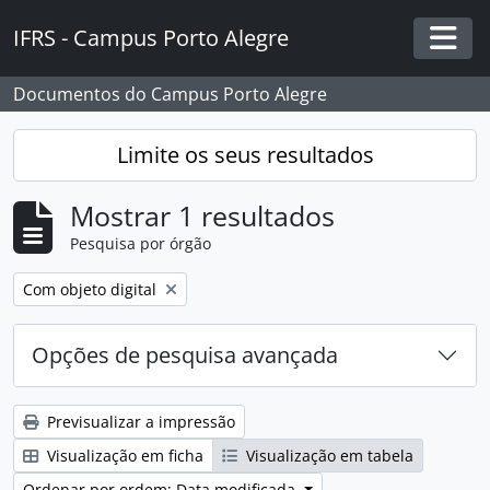
Skip to main content
IFRS - Campus Porto Alegre
Togg
Documentos do Campus Porto Alegre
Limite os seus resultados
Mostrar 1 resultados
Pesquisa por órgão
Remover filtro:
Com objeto digital
Opções de pesquisa avançada
Previsualizar a impressão
Visualização em ficha
Visualização em tabela
Ordenar por ordem: Data modificada