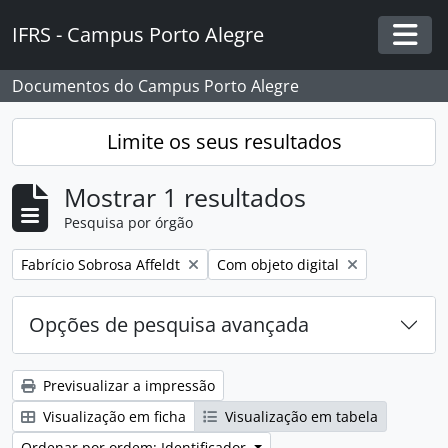
Skip to main content
IFRS - Campus Porto Alegre
Togg
Documentos do Campus Porto Alegre
Limite os seus resultados
Mostrar 1 resultados
Pesquisa por órgão
Remover filtro:
Remover filtro:
Fabrício Sobrosa Affeldt
Com objeto digital
Opções de pesquisa avançada
Previsualizar a impressão
Visualização em ficha
Visualização em tabela
Ordenar por ordem: Identificador