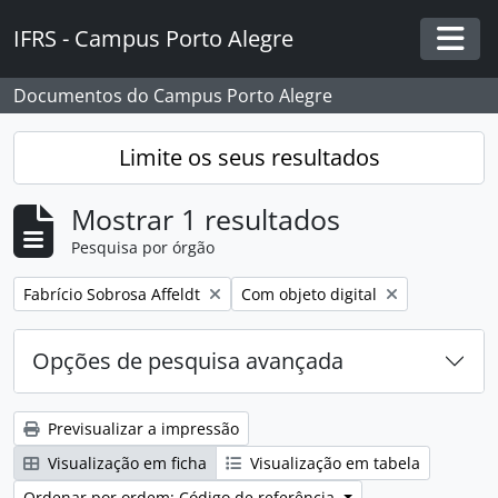
Skip to main content
IFRS - Campus Porto Alegre
Togg
Documentos do Campus Porto Alegre
Limite os seus resultados
Mostrar 1 resultados
Pesquisa por órgão
Remover filtro:
Remover filtro:
Fabrício Sobrosa Affeldt
Com objeto digital
Opções de pesquisa avançada
Previsualizar a impressão
Visualização em ficha
Visualização em tabela
Ordenar por ordem: Código de referência